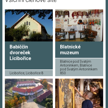
Babiččin
Blatnické
dvoreček
muzeum
Licibořice
Blatnice pod Svatým
Antonínkem, Blatnice
pod Svatým Antonínkem
Licibořice, Licibořice 8
850