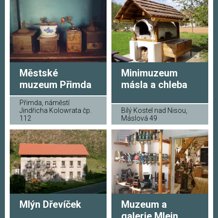
Městské
Minimuzeum
muzeum Přimda
másla a chleba
Přimda, náměstí
Jindřicha Kolowrata čp.
Bílý Kostel nad Nisou,
112
Máslová 49
Mlýn Dřevíček
Muzeum a
galerie Mlejn