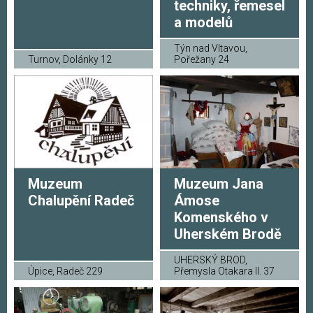
techniky, řemesel
a modelů
Týn nad Vltavou,
Turnov, Dolánky 12
Pořežany 24
Muzeum
Muzeum Jana
Chalupění Radeč
Ámose
Komenského v
Uherském Brodě
UHERSKÝ BROD,
Úpice, Radeč 229
Přemysla Otakara II. 37