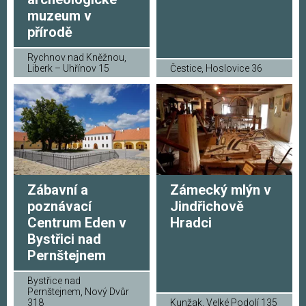
muzeum v
přírodě
Rychnov nad Kněžnou,
Liberk – Uhřínov 15
Čestice, Hoslovice 36
Zábavní a
Zámecký mlýn v
poznávací
Jindřichově
Centrum Eden v
Hradci
Bystřici nad
Pernštejnem
Bystřice nad
Pernštejnem, Nový Dvůr
318
Kunžak, Velké Podolí 135