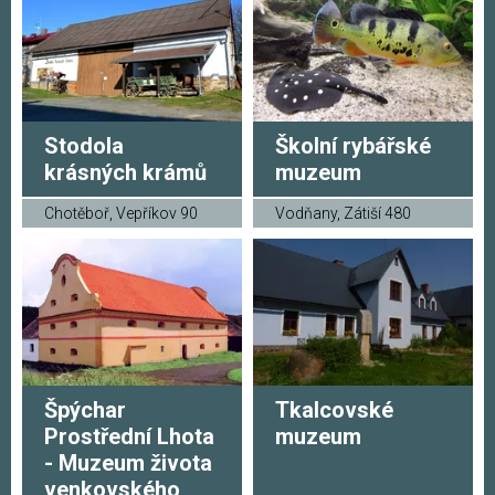
Stodola
Školní rybářské
krásných krámů
muzeum
Chotěboř, Vepříkov 90
Vodňany, Zátiší 480
Špýchar
Tkalcovské
Prostřední Lhota
muzeum
- Muzeum života
venkovského