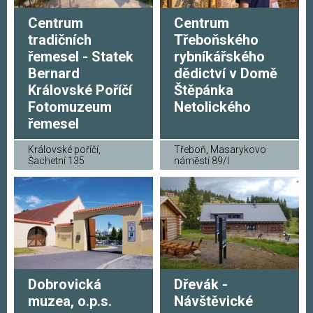
Centrum
Centrum
tradičních
Třeboňského
řemesel - Statek
rybníkářského
Bernard
dědictví v Domě
Královské Poříčí
Štěpánka
Fotomuzeum
Netolického
řemesel
Královské poříčí,
Třeboň, Masarykovo
Šachetní 135
náměstí 89/I
Dobrovická
Dřevák -
muzea, o.p.s.
Návštěvické