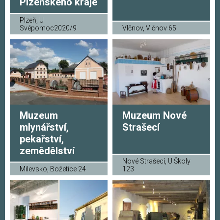
Plzeňského kraje
Plzeň, U
Svépomoc2020/9
Vlčnov, Vlčnov 65
Muzeum
Muzeum Nové
mlynářství,
Strašecí
pekařství,
zemědělství
Nové Strašecí, U Školy
Milevsko, Božetice 24
123