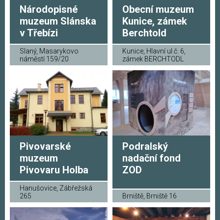
Národopisné
Obecní muzeum
muzeum Slánska
Kunice, zámek
v Třebízi
Berchtold
Slaný, Masarykovo
Kunice, Hlavní ul.č. 6,
náměstí 159/20
zámek BERCHTODL
Pivovarské
Podralský
muzeum
nadační fond
Pivovaru Holba
ZOD
Hanušovice, Zábřežská
265
Brniště, Brniště 16