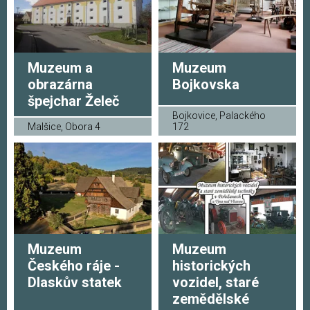
Muzeum a
Muzeum
obrazárna
Bojkovska
špejchar Želeč
Bojkovice, Palackého
Malšice, Obora 4
172
Muzeum
Muzeum
Českého ráje -
historických
Dlaskův statek
vozidel, staré
zemědělské