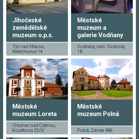
Jihočeské
Městské
zemědělské
muzeum a
muzeum o.p.s.
galerie Vodňany
Týn nad Vltavou,
Vodňany, nám. Svobody
Netěchovice 14
18
Městské
Městské
muzeum Loreta
muzeum Polná
Chlumec nad Cidlinou,
Kozelkova 25/IV
Polná, Zámek 486