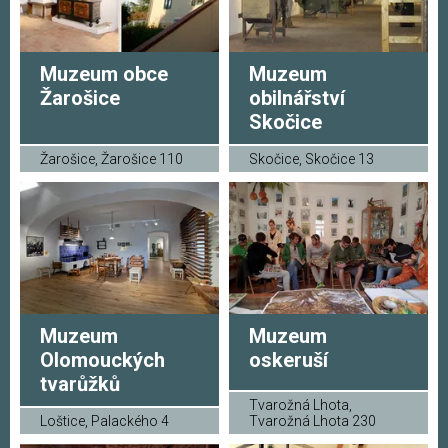
Muzeum obce
Muzeum
Žarošice
obilnářství
Skočice
Žarošice, Žarošice 110
Skočice, Skočice 13
Muzeum
Muzeum
Olomouckých
oskeruší
tvarůžků
Tvarožná Lhota,
Loštice, Palackého 4
Tvarožná Lhota 230