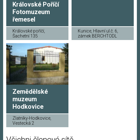
Královské Poříčí
Fotomuzeum
řemesel
Královské poříčí,
Kunice, Hlavní ul.č. 6,
Šachetní 135
zámek BERCHTODL
Zemědělské
muzeum
Hodkovice
Zlatníky-Hodkovice,
Vestecká 2
Všichni členové sítě