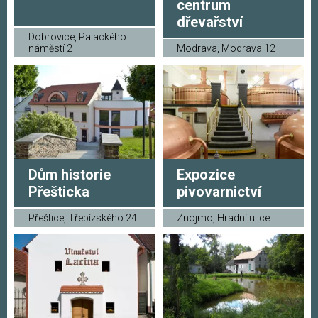
centrum
dřevařství
Dobrovice, Palackého
náměstí 2
Modrava, Modrava 12
Dům historie
Expozice
Přešticka
pivovarnictví
Přeštice, Třebízského 24
Znojmo, Hradní ulice