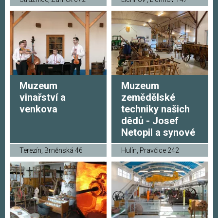
Muzeum
Muzeum
vinařství a
zemědělské
venkova
techniky našich
dědů - Josef
Netopil a synové
Terezín, Brněnská 46
Hulín, Pravčice 242