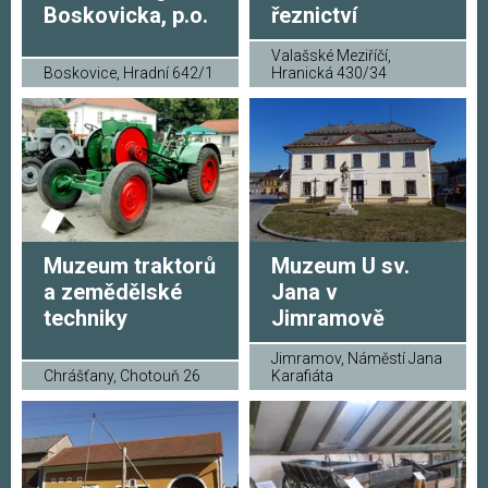
Boskovicka, p.o.
řeznictví
Valašské Meziříčí,
Boskovice, Hradní 642/1
Hranická 430/34
Muzeum traktorů
Muzeum U sv.
a zemědělské
Jana v
techniky
Jimramově
Jimramov, Náměstí Jana
Chrášťany, Chotouň 26
Karafiáta