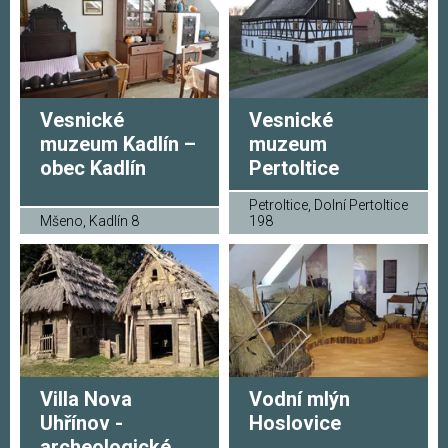
Vesnické
Vesnické
muzeum Kadlín –
muzeum
obec Kadlín
Pertoltice
Petroltice, Dolní Pertoltice
Mšeno, Kadlín 8
198
Villa Nova
Vodní mlýn
Uhřínov -
Hoslovice
archeologické