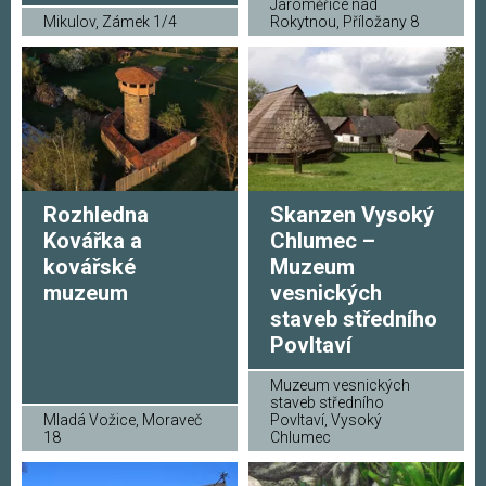
Jaroměřice nad
Mikulov, Zámek 1/4
Rokytnou, Příložany 8
Rozhledna
Skanzen Vysoký
Kovářka a
Chlumec –
kovářské
Muzeum
muzeum
vesnických
staveb středního
Povltaví
Muzeum vesnických
staveb středního
Mladá Vožice, Moraveč
Povltaví, Vysoký
18
Chlumec