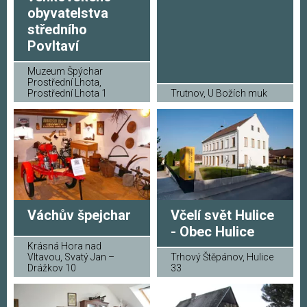
obyvatelstva
středního
Povltaví
Muzeum Špýchar
Prostřední Lhota,
Prostřední Lhota 1
Trutnov, U Božích muk
Váchův špejchar
Včelí svět Hulice
- Obec Hulice
Krásná Hora nad
Vltavou, Svatý Jan –
Trhový Štěpánov, Hulice
Drážkov 10
33