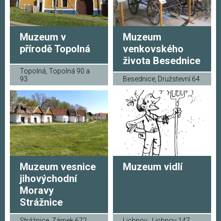
Muzeum v
Muzeum
přírodě Topolná
venkovského
života Besednice
Topolná, Topolná 90 a
93
Besednice, Družstevní 64
Muzeum vesnice
Muzeum vidlí
jihovýchodní
Moravy
Strážnice
Strážnice, Zámek 672
Lichnov , Lichnov 147