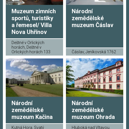
Muzeum zimních
Národní
sportů, turistiky
zemědělské
a řemesel/ Villa
muzeum Čáslav
Nova Uhřínov
Deštné v Orlických
horách, Deštné v
Orlických horách 133
Čáslav, Jeníkovská 1762
Národní
Národní
zemědělské
zemědělské
muzeum Kačina
muzeum Ohrada
Kutná Hora, Svatý
Hluboká nad Vltavou,