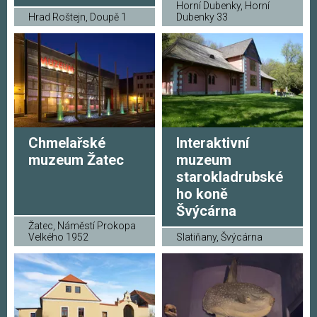
Horní Dubenky, Horní
Hrad Roštejn, Doupě 1
Dubenky 33
Chmelařské
Interaktivní
muzeum Žatec
muzeum
starokladrubské
ho koně
Švýcárna
Žatec, Náměstí Prokopa
Velkého 1952
Slatiňany, Švýcárna