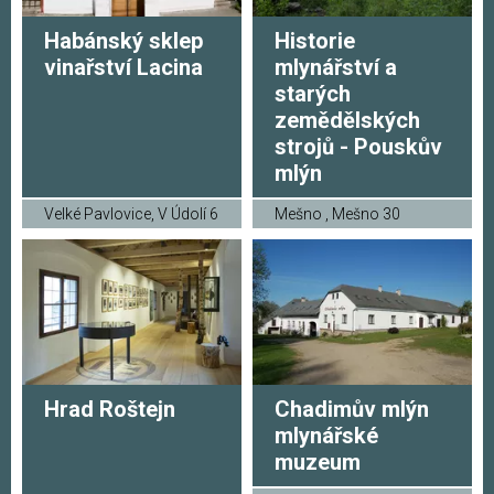
Habánský sklep
Historie
vinařství Lacina
mlynářství a
starých
zemědělských
strojů - Pouskův
mlýn
Velké Pavlovice, V Údolí 6
Mešno , Mešno 30
Hrad Roštejn
Chadimův mlýn
mlynářské
muzeum