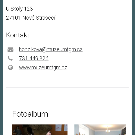
U Školy 123
27101 Nové Strašecí
Kontakt
honzikova@muzeumtgm.cz
731 449 326
www.muzeumtgm.cz
Fotoalbum