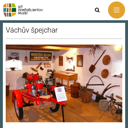
Váchův špejchar