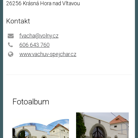
26256 Krásná Hora nad Vltavou
Kontakt
fvacha@volny.cz
606 643 760
www.vachuv-spejchar.cz
Fotoalbum