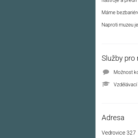
nástroje a předm
Máme bezbariérov
Naproti muzeu je
Služby pro 
Možnost ko
Vzdělávací
Adresa
Vedrovice 327