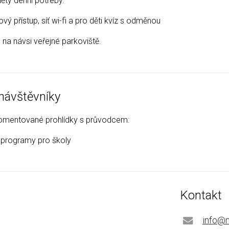
ěty denní potřeby.
ý přístup, síť wi-fi a pro děti kvíz s odměnou
 na návsi veřejné parkoviště.
návštěvníky
mentované prohlídky s průvodcem:
 programy pro školy
Kontakt
info@