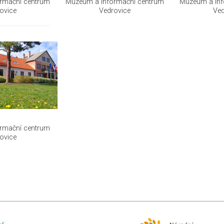
rmační centrum
Muzeum a informační centrum
Muzeum a inf
ovice
Vedrovice
Ved
rmační centrum
ovice