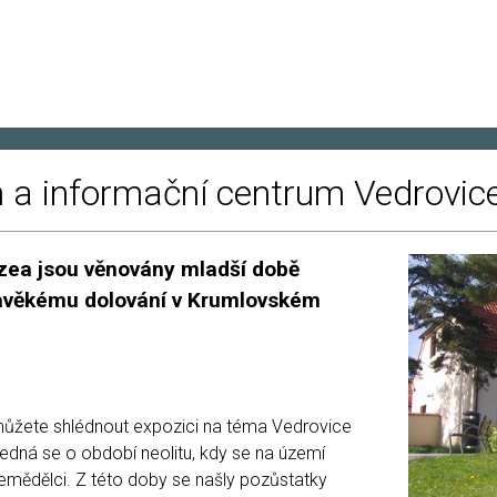
a informační centrum Vedrovic
ea jsou věnovány mladší době
avěkému dolování v Krumlovském
můžete shlédnout expozici na téma Vedrovice
Jedná se o období neolitu, kdy se na území
zemědělci. Z této doby se našly pozůstatky