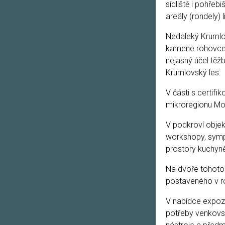
sídliště i pohřeb
areály (rondely
Nedaleký Krumlov
kamene rohovce z
nejasný účel těž
Krumlovský les.
V části s certif
mikroregionu Mor
V podkroví obje
workshopy, symp
prostory kuchyně
Na dvoře tohoto 
postaveného v 
V nabídce expozi
potřeby venkovský