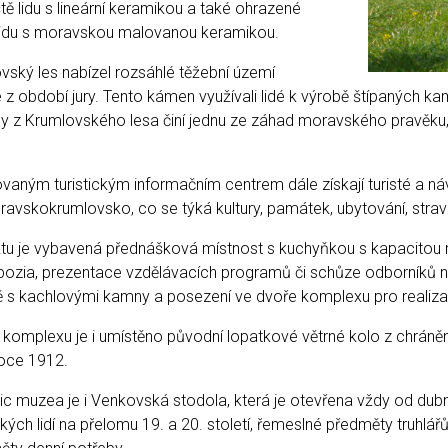
iště lidu s lineární keramikou a také ohrazené
) lidu s moravskou malovanou keramikou.
ský les nabízel rozsáhlé těžební území
 období jury. Tento kámen využívali lidé k výrobě štípaných kam
by z Krumlovského lesa činí jednu ze záhad moravského pravěku, 
ikovaným turistickým informačním centrem dále získají turisté a 
avskokrumlovsko, co se týká kultury, památek, ubytování, stravo
ktu je vybavená přednášková místnost s kuchyňkou s kapacitou
ozia, prezentace vzdělávacích programů či schůze odborníků 
 s kachlovými kamny a posezení ve dvoře komplexu pro realizac
komplexu je i umístěno původní lopatkové větrné kolo z chrán
roce 1912.
c muzea je i Venkovská stodola, která je otevřena vždy od dub
ch lidí na přelomu 19. a 20. století, řemeslné předměty truhlářů,