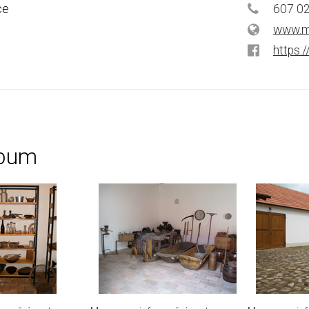
ce
607 0
www.m
https:
lbum