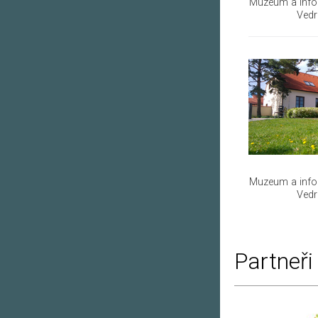
Muzeum a info
Vedr
Muzeum a info
Vedr
Partneři