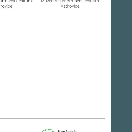
ormační centrum
Muzeum a informační centrum
rovice
Vedrovice