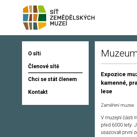
Muzeum 
O síti
Členové sítě
Expozice muz
Chci se stát členem
kamenné, pr
lese
Kontakt
Zaměření muzea:
V muzejní části 
před 6000 lety. 
usazovali první 