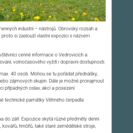
enných industrií – nástrojů. Obrovský rozsah a
proto si zaslouží vlastní expozici s názvem
návštěvníci cenné informace o Vedrovicích a
vání, volnočasového vyžití i dopravní dostupnosti.
 max. 40 osob. Mohou se tu pořádat přednášky,
nebo zájmových skupin. Dále je možné pronajmout
i případných oslav, akcí a posezení.
ěné technické památky Větrného čerpadla
na do září. Expozice skýtá různé předměty denní
 kovářů, hrnčířů, také staré zemědělské stroje,