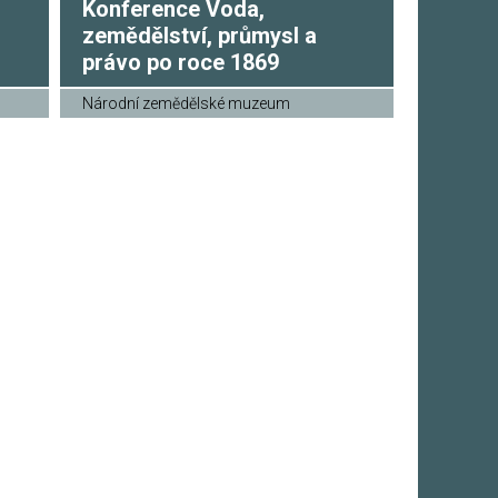
Konference Voda,
zemědělství, průmysl a
právo po roce 1869
Národní zemědělské muzeum