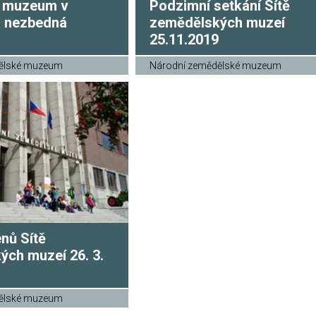
í muzeum v
Podzimní setkání Sítě
a nezbedná
zemědělských muzeí
25.11.2019
ělské muzeum
Národní zemědělské muzeum
enů Sítě
ch muzeí 26. 3.
ělské muzeum