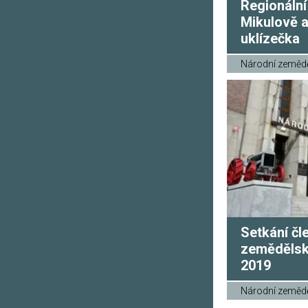
Regionáln
Mikulově 
uklízečka
Národní zeměd
Setkání čl
zemědělský
2019
Národní zeměd