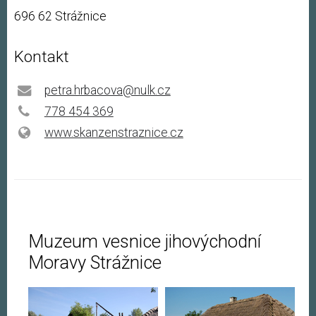
696 62 Strážnice
Kontakt
petra.hrbacova@nulk.cz
778 454 369
www.skanzenstraznice.cz
Muzeum vesnice jihovýchodní
Moravy Strážnice