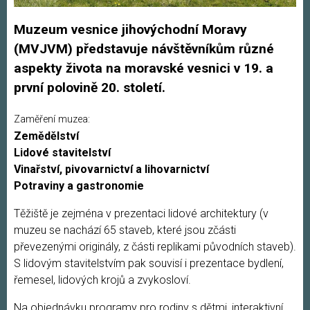
Muzeum vesnice jihovýchodní Moravy
(MVJVM) představuje návštěvníkům různé
aspekty života na moravské vesnici v 19. a
první polovině 20. století.
Zaměření muzea:
Zemědělství
Lidové stavitelství
Vinařství, pivovarnictví a lihovarnictví
Potraviny a gastronomie
Těžiště je zejména v prezentaci lidové architektury (v
muzeu se nachází 65 staveb, které jsou zčásti
převezenými originály, z části replikami původních staveb).
S lidovým stavitelstvím pak souvisí i prezentace bydlení,
řemesel, lidových krojů a zvykosloví.
Na objednávku programy pro rodiny s dětmi, interaktivní