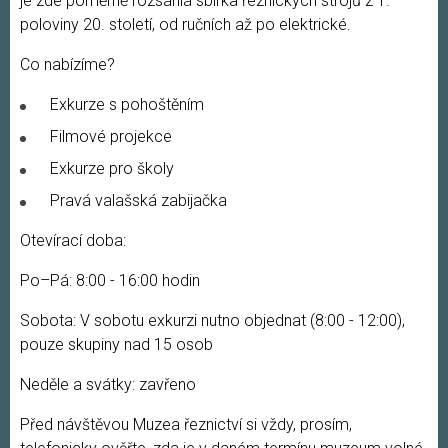
je zde poměrně rozsáhlá sbírka řeznických strojů z 1.
poloviny 20. století, od ručních až po elektrické.
Co nabízíme?
Exkurze s pohoštěním
Filmové projekce
Exkurze pro školy
Pravá valašská zabijačka
Otevírací doba:
Po–Pá: 8:00 - 16:00 hodin
Sobota: V sobotu exkurzi nutno objednat (8:00 - 12:00),
pouze skupiny nad 15 osob
Neděle a svátky: zavřeno
Před návštěvou Muzea řeznictví si vždy, prosím,