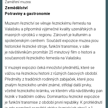
Zaměření muzea:
Zemědělství
Potraviny a gastronomie
Muzeum řeznictví se věnuje řeznickému řemeslu na
Valašsku a připomíná výjimečné kvality uzenářských a
masných výrobků v regionu. Zároveň je kulturním a
společenským centrem. Součástí expozice muzea jsou
historické řeznické stroje, funkční transmise, v sále
je návštěvníkům promítán 25 minutový film o historii a
současnosti řeznického řemesla na Valašsku.
V muzejní expozici čeká množství předmětů, které se
vážou na řeznickou historii z různých časových období.
Předměty z tradičních rodinných zabijaček, které jsou
znalým řeznického umění známé, střídají další prvky,
včetně řeznického krámku, ve kterém vítá návštěvníky pan
řezník v tradičním oděvu. Dominantou řeznické expozice
je funkční transmise z období první republiky. K prohlédnutí