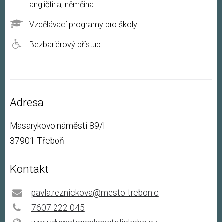
angličtina, němčina
Vzdělávací programy pro školy
Bezbariérový přístup
Adresa
Masarykovo náměstí 89/I
37901 Třeboň
Kontakt
pavla.reznickova@mesto-trebon.c
7607 222 045