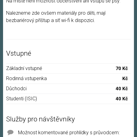
Na místě není možnost občerstvení ani vstupu se psy.
Nalezneme zde ovšem materiály pro děti, mají
bezbariérový příštup a síť wi-fi k dispozici.
Vstupné
Základní vstupné
70 Kč
Rodinná vstupenka
Kč
Důchodci
40 Kč
Studenti (ISIC)
40 Kč
Služby pro návštěvníky
Možnost komentované prohlídky s průvodcem: