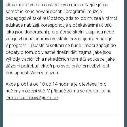
aktuální pro velkou část českých muzeí. Nejde jen o
samotné koncipování obsahu programů, muzejní
pedagogové také řeší otázky, zda to, co muzea v rámci
edukace nabízejí, koresponduje s očekáváními učitelů,
jaká jsou doporučení pro práci se školní skupinou nebo
zda je vhodná příprava ve škole či zapojení pedagogů
v programu. Účastnicí setkání se budou moci zapojit do
debaty o tom, co vlastně dnešní děti zajímá, jaké jsou
výhody tradičních a netradičních formátů edukace, jaké
zázemí potřebují lektoři pro svou práci či nezbytnost
dostupnosti Wi-Fi v muzeu.
Akce probíhá od 10 do 14 hodin a je otevřena i pro
nečleny muzejní sítě. V případě zájmu se registrujte na
lenka.martinkova@nzm.cz
.