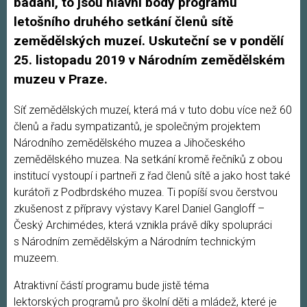
bádaní, to jsou hlavní body programu
letošního druhého setkání členů sítě
zemědělských muzeí. Uskuteční se v pondělí
25. listopadu 2019 v Národním zemědělském
muzeu v Praze.
Síť zemědělských muzeí, která má v tuto dobu více než 60
členů a řadu sympatizantů, je společným projektem
Národního zemědělského muzea a Jihočeského
zemědělského muzea. Na setkání kromě řečníků z obou
institucí vystoupí i partneři z řad členů sítě a jako host také
kurátoři z Podbrdského muzea. Ti popíší svou čerstvou
zkušenost z přípravy výstavy Karel Daniel Gangloff –
Český Archimédes, která vznikla právě díky spolupráci
s Národním zemědělským a Národním technickým
muzeem.
Atraktivní částí programu bude jistě téma
lektorských programů pro školní děti a mládež, které je